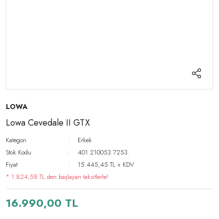
LOWA
Lowa Cevedale II GTX
Kategori
Erkek
Stok Kodu
401.210053.7253.
Fiyat
15.445,45 TL + KDV
* 1.824,58 TL den başlayan taksitlerle!
16.990,00 TL