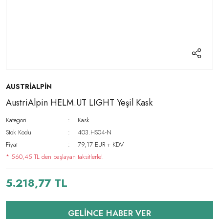
AUSTRİALPİN
AustriAlpin HELM.UT LIGHT Yeşil Kask
Kategori
Kask
Stok Kodu
403.HS04-N
Fiyat
79,17 EUR + KDV
* 560,45 TL den başlayan taksitlerle!
5.218,77 TL
GELİNCE HABER VER