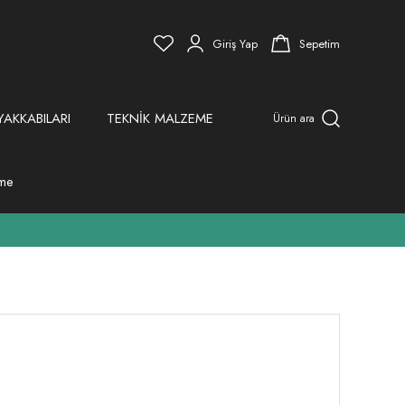
Giriş Yap
Sepetim
YAKKABILARI
TEKNİK MALZEME
Ürün ara
eme